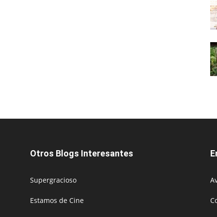
Otros Blogs Interesantes
E
Supergracioso
Av
Estamos de Cine
C