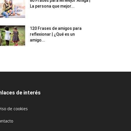
80 Frases para Mi Mejor Amiga |
La persona que mejor...
120 Frases de amigos para
reflexionar | ¿Qué es un
amigo...
nlaces de interés
iso de cookies
ontacto