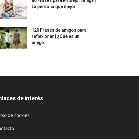
80 Frases para Mi Mejor Amiga |
La persona que mejor...
120 Frases de amigos para
reflexionar | ¿Qué es un
amigo...
nlaces de interés
iso de cookies
ontacto