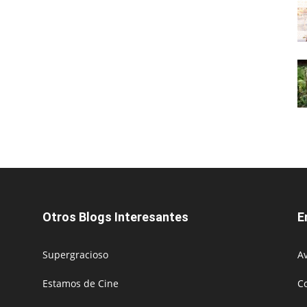
Otros Blogs Interesantes
E
Supergracioso
Av
Estamos de Cine
C