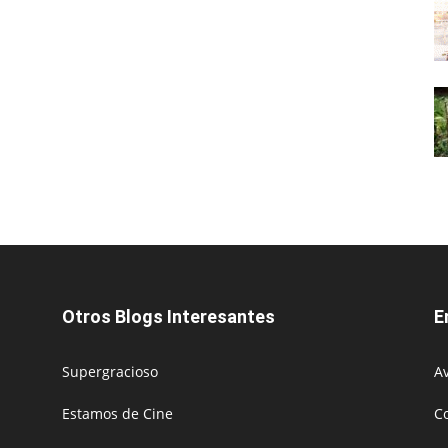
Otros Blogs Interesantes
E
Supergracioso
Av
Estamos de Cine
C