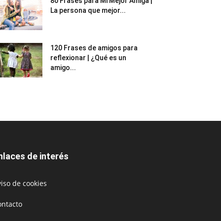
80 Frases para Mi Mejor Amiga |
La persona que mejor...
120 Frases de amigos para
reflexionar | ¿Qué es un
amigo...
nlaces de interés
iso de cookies
ontacto