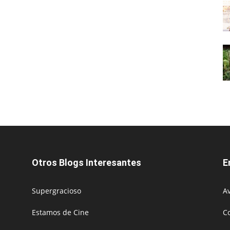
Otros Blogs Interesantes
E
Supergracioso
Av
Estamos de Cine
C