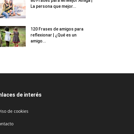
80 Frases para Mi Mejor Amiga |
La persona que mejor...
120 Frases de amigos para
reflexionar | ¿Qué es un
amigo...
nlaces de interés
iso de cookies
ontacto