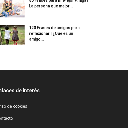
80 Frases para Mi Mejor Amiga |
La persona que mejor...
120 Frases de amigos para
reflexionar | ¿Qué es un
amigo...
nlaces de interés
iso de cookies
ontacto