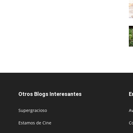
Otros Blogs Interesantes
E
Supergracioso
Av
Estamos de Cine
C