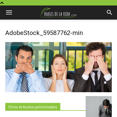
AdobeStock_59587762-min
Otros Artículos patrocinados