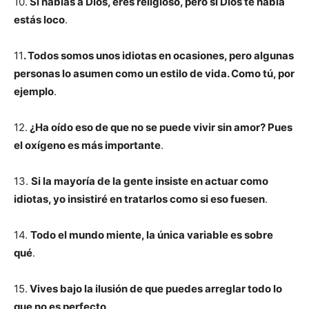
10.
Si hablas a Dios, eres religioso, pero si Dios te habla
estás loco
.
11
. Todos somos unos idiotas en ocasiones, pero algunas
personas lo asumen como un estilo de vida. Como tú, por
ejemplo
.
12.
¿Ha oído eso de que no se puede vivir sin amor? Pues
el oxígeno es más importante
.
13.
Si la mayoría de la gente insiste en actuar como
idiotas, yo insistiré en tratarlos como si eso fuesen
.
14.
Todo el mundo miente, la única variable es sobre
qué
.
15.
Vives bajo la ilusión de que puedes arreglar todo lo
que no es perfecto
.