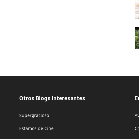
Otros Blogs Interesantes
E
Supergracioso
Av
Estamos de Cine
C