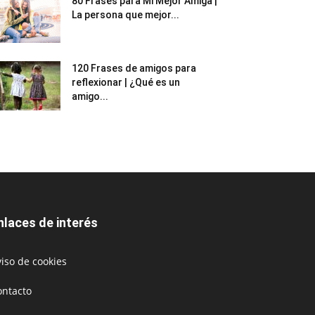
80 Frases para Mi Mejor Amiga |
La persona que mejor...
120 Frases de amigos para
reflexionar | ¿Qué es un
amigo...
nlaces de interés
iso de cookies
ontacto