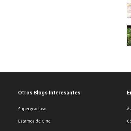
Otros Blogs Interesantes
E
Supergracioso
Av
Estamos de Cine
C