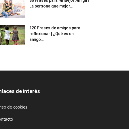
80 Frases para Mi Mejor Amiga |
La persona que mejor...
120 Frases de amigos para
reflexionar | ¿Qué es un
amigo...
nlaces de interés
iso de cookies
ontacto