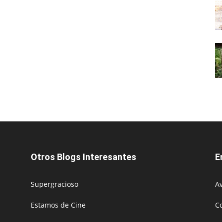
Otros Blogs Interesantes
E
Supergracioso
Av
Estamos de Cine
C