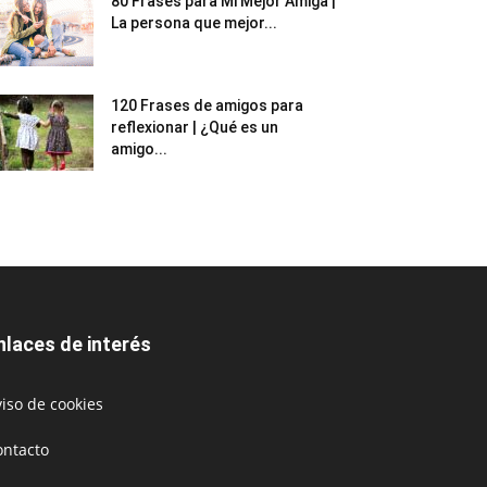
80 Frases para Mi Mejor Amiga |
La persona que mejor...
120 Frases de amigos para
reflexionar | ¿Qué es un
amigo...
nlaces de interés
iso de cookies
ontacto