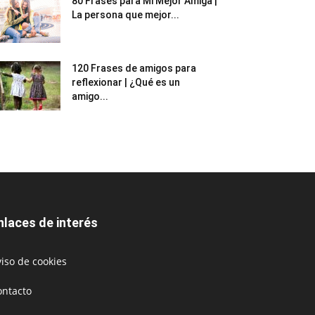
80 Frases para Mi Mejor Amiga |
La persona que mejor...
120 Frases de amigos para
reflexionar | ¿Qué es un
amigo...
nlaces de interés
iso de cookies
ontacto