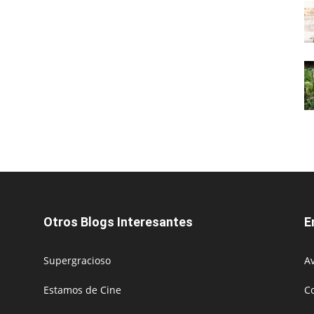
Otros Blogs Interesantes
E
Supergracioso
Av
Estamos de Cine
C