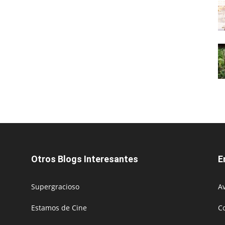
Otros Blogs Interesantes
E
Supergracioso
Av
Estamos de Cine
C