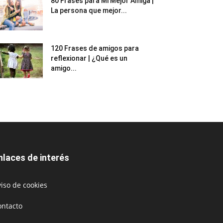
80 Frases para Mi Mejor Amiga |
La persona que mejor...
120 Frases de amigos para
reflexionar | ¿Qué es un
amigo...
nlaces de interés
iso de cookies
ontacto