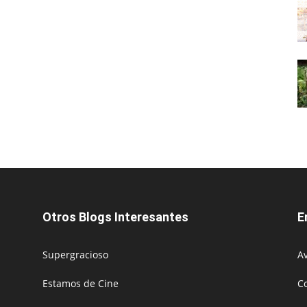
Otros Blogs Interesantes
E
Supergracioso
Av
Estamos de Cine
C