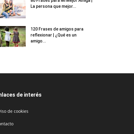
80 Frases para Mi Mejor Amiga |
La persona que mejor...
120 Frases de amigos para
reflexionar | ¿Qué es un
amigo...
nlaces de interés
iso de cookies
ontacto