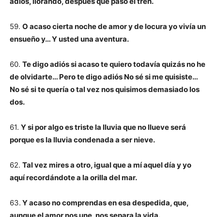
adiós, llorando, después que pasó el tren.
59.
O acaso cierta noche de amor y de locura yo vivía un
ensueño y… Y usted una aventura.
60.
Te digo adiós si acaso te quiero todavía quizás no he
de olvidarte… Pero te digo adiós No sé si me quisiste…
No sé si te quería o tal vez nos quisimos demasiado los
dos.
61.
Y si por algo es triste la lluvia que no llueve será
porque es la lluvia condenada a ser nieve.
62.
Tal vez mires a otro, igual que a mí aquel día y yo
aquí recordándote a la orilla del mar.
63.
Y acaso no comprendas en esa despedida, que,
aunque el amor nos une, nos separa la vida.