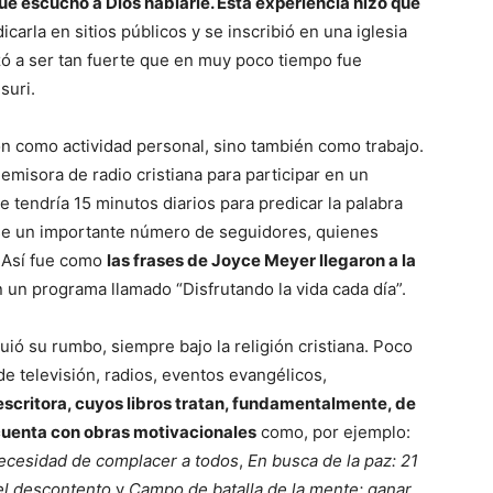
e escuchó a Dios hablarle. Esta experiencia hizo que
dicarla en sitios públicos y se inscribió en una iglesia
zó a ser tan fuerte que en muy poco tiempo fue
suri.
ón como actividad personal, sino también como trabajo.
emisora de radio cristiana para participar en un
e tendría 15 minutos diarios para predicar la palabra
rse un importante número de seguidores, quienes
. Así fue como
las frases de Joyce Meyer llegaron a la
 un programa llamado “Disfrutando la vida cada día”.
guió su rumbo, siempre bajo la religión cristiana. Poco
e televisión, radios, eventos evangélicos,
escritora, cuyos libros tratan, fundamentalmente, de
cuenta con obras motivacionales
como, por ejemplo:
necesidad de complacer a todos
,
En busca de la paz: 21
el descontento
y
Campo de batalla de la mente: ganar