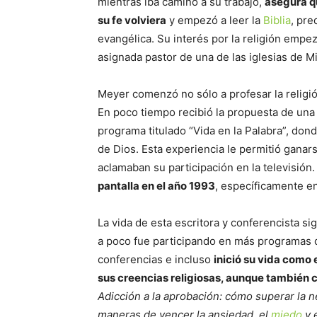
mientras iba camino a su trabajo,
asegura qu
su fe volviera
y empezó a leer la
Biblia
, pre
evangélica. Su interés por la religión empe
asignada pastor de una de las iglesias de Mi
Meyer comenzó no sólo a profesar la religi
En poco tiempo recibió la propuesta de una 
programa titulado “Vida en la Palabra”, dond
de Dios. Esta experiencia le permitió gana
aclamaban su participación en la televisión
pantalla en el año 1993
, específicamente en
La vida de esta escritora y conferencista si
a poco fue participando en más programas d
conferencias e incluso
inició su vida como 
sus creencias religiosas, aunque también 
Adicción a la aprobación: cómo superar la 
maneras de vencer la ansiedad, el
miedo
y 