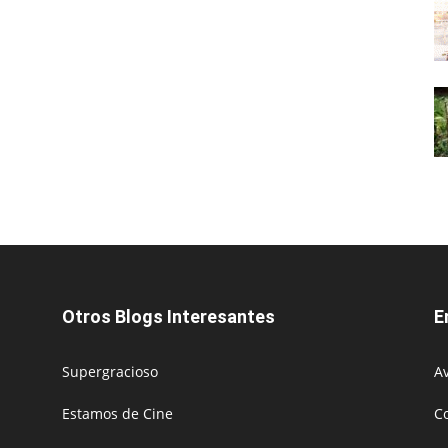
Otros Blogs Interesantes
E
Supergracioso
Av
Estamos de Cine
C