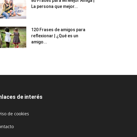
80 Frases para Mi Mejor Amiga |
La persona que mejor...
120 Frases de amigos para
reflexionar | ¿Qué es un
amigo...
nlaces de interés
iso de cookies
ontacto