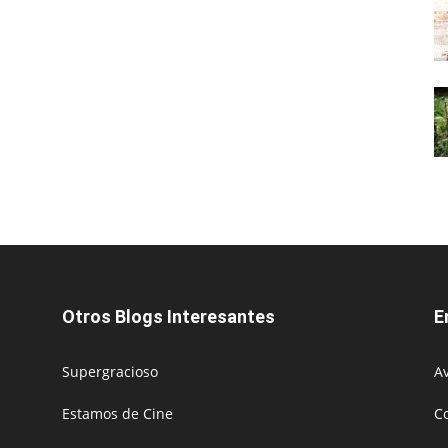
Otros Blogs Interesantes
E
Supergracioso
Av
Estamos de Cine
C