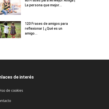
80 Frases para Mi Mejor Amiga |
La persona que mejor...
120 Frases de amigos para
reflexionar | ¿Qué es un
amigo...
nlaces de interés
iso de cookies
ontacto