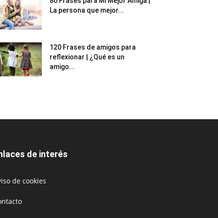
80 Frases para Mi Mejor Amiga |
La persona que mejor...
120 Frases de amigos para
reflexionar | ¿Qué es un
amigo...
nlaces de interés
iso de cookies
ontacto