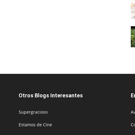
Otros Blogs Interesantes
E
Supergracioso
Av
Estamos de Cine
C