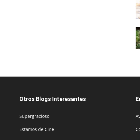
Otros Blogs Interesantes
E
Supergracioso
Av
Estamos de Cine
C