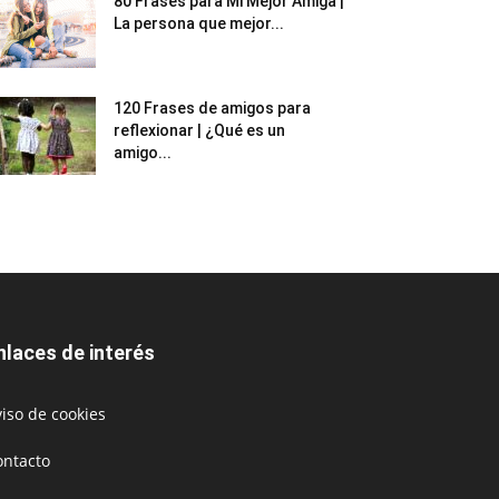
80 Frases para Mi Mejor Amiga |
La persona que mejor...
120 Frases de amigos para
reflexionar | ¿Qué es un
amigo...
nlaces de interés
iso de cookies
ontacto