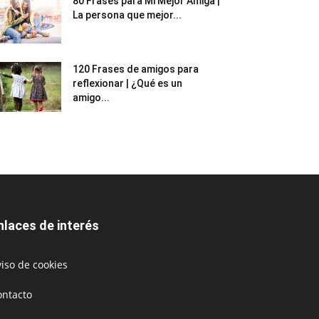
80 Frases para Mi Mejor Amiga |
La persona que mejor...
120 Frases de amigos para
reflexionar | ¿Qué es un
amigo...
nlaces de interés
iso de cookies
ontacto