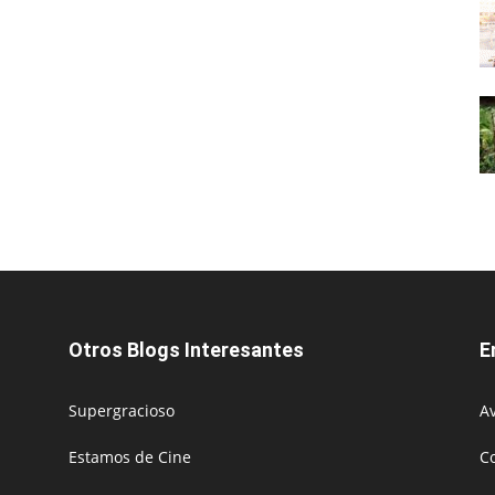
Otros Blogs Interesantes
E
Supergracioso
Av
Estamos de Cine
C