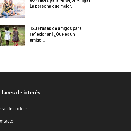
80 Frases para Mi Mejor Amiga |
La persona que mejor...
120 Frases de amigos para
reflexionar | ¿Qué es un
amigo...
nlaces de interés
iso de cookies
ontacto