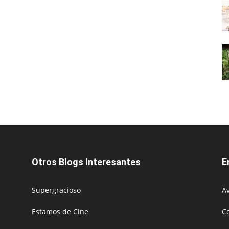
Otros Blogs Interesantes
E
Supergracioso
Av
Estamos de Cine
C