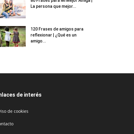
80 Frases para Mi Mejor Amiga |
La persona que mejor...
120 Frases de amigos para
reflexionar | ¿Qué es un
amigo...
nlaces de interés
iso de cookies
ontacto