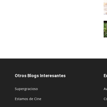
Otros Blogs Interesantes
E
Supergracioso
Av
Estamos de Cine
C