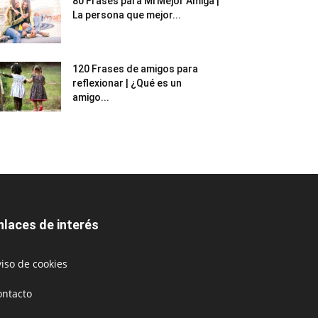
80 Frases para Mi Mejor Amiga |
La persona que mejor...
120 Frases de amigos para
reflexionar | ¿Qué es un
amigo...
nlaces de interés
iso de cookies
ontacto