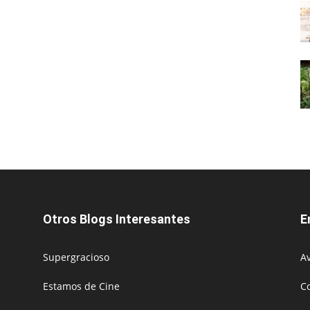
Otros Blogs Interesantes
E
Supergracioso
Av
Estamos de Cine
C