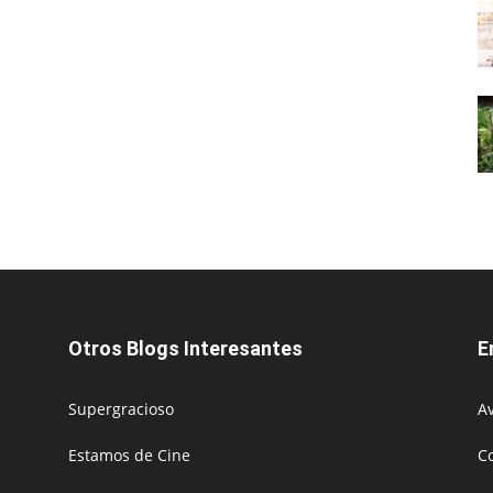
Otros Blogs Interesantes
E
Supergracioso
Av
Estamos de Cine
C