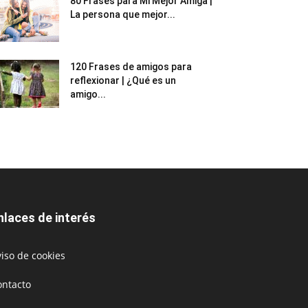
80 Frases para Mi Mejor Amiga |
La persona que mejor...
120 Frases de amigos para
reflexionar | ¿Qué es un
amigo...
nlaces de interés
iso de cookies
ontacto