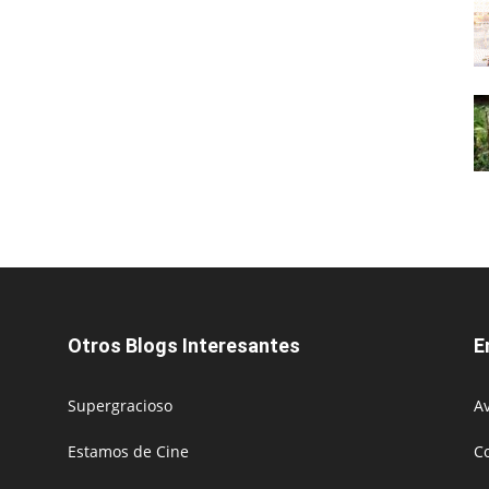
Otros Blogs Interesantes
E
Supergracioso
Av
Estamos de Cine
C