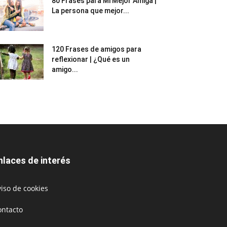
80 Frases para Mi Mejor Amiga |
La persona que mejor...
120 Frases de amigos para
reflexionar | ¿Qué es un
amigo...
nlaces de interés
iso de cookies
ontacto