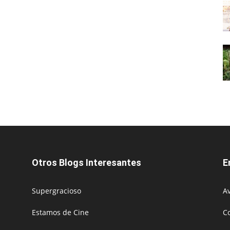
Otros Blogs Interesantes
E
Supergracioso
Av
Estamos de Cine
C