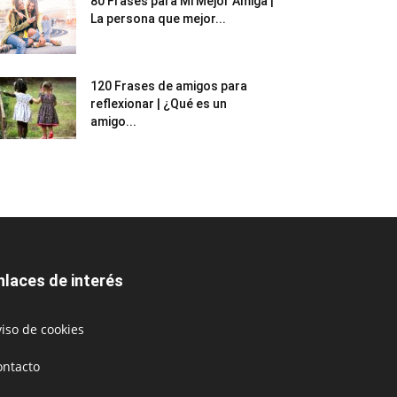
80 Frases para Mi Mejor Amiga |
La persona que mejor...
120 Frases de amigos para
reflexionar | ¿Qué es un
amigo...
nlaces de interés
iso de cookies
ontacto