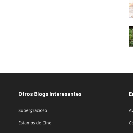
Otros Blogs Interesantes
E
Supergracioso
Av
Estamos de Cine
C