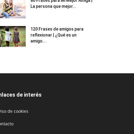
80 Frases para Mi Mejor Amiga |
La persona que mejor...
120 Frases de amigos para
reflexionar | ¿Qué es un
amigo...
nlaces de interés
iso de cookies
ontacto