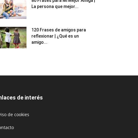
80 Frases para Mi Mejor Amiga |
La persona que mejor...
120 Frases de amigos para
reflexionar | ¿Qué es un
amigo...
nlaces de interés
iso de cookies
ontacto