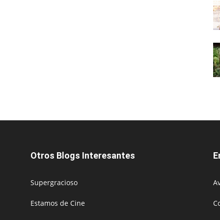
Otros Blogs Interesantes
E
Supergracioso
Av
Estamos de Cine
C