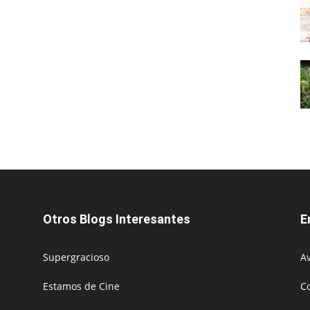
Otros Blogs Interesantes
E
Supergracioso
Av
Estamos de Cine
C