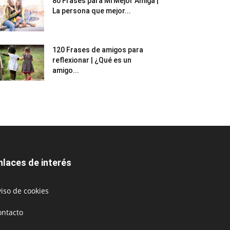
80 Frases para Mi Mejor Amiga |
La persona que mejor...
120 Frases de amigos para
reflexionar | ¿Qué es un
amigo...
nlaces de interés
iso de cookies
ontacto