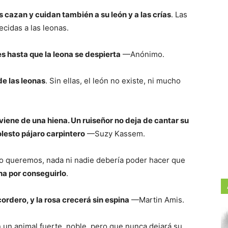
s cazan y cuidan también a su león y a las crías
. Las
cidas a las leonas.
es hasta que la leona se despierta
—Anónimo.
de las leonas
. Sin ellas, el león no existe, ni mucho
viene de una hiena. Un ruiseñor no deja de cantar su
lesto pájaro carpintero
—Suzy Kassem.
o queremos, nada ni nadie debería poder hacer que
cha por conseguirlo
.
cordero, y la rosa crecerá sin espina
—Martin Amis.
un animal fuerte, noble, pero que nunca dejará su