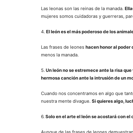
Las leonas son las reinas de la manada.
Ella
mujeres somos cuidadoras y guerreras, pare
4.
El león es el más poderoso de los animal
Las frases de leones
hacen honor al poder 
menos la manada.
5.
Un león no se estremece ante la risa que 
hermosa canción ante la intrusión de un mo
Cuando nos concentramos en algo que tant
nuestra mente divague.
Si quieres algo, lu
6.
Solo en el arte el león se acostará con el 
Aunque de las frases de leones demuestran 