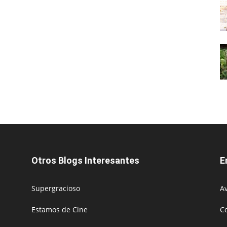
Otros Blogs Interesantes
E
Supergracioso
Av
Estamos de Cine
C