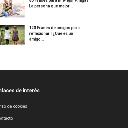
80 Frases para Mi Mejor Amiga |
La persona que mejor...
120 Frases de amigos para
reflexionar | ¿Qué es un
amigo...
nlaces de interés
iso de cookies
ontacto