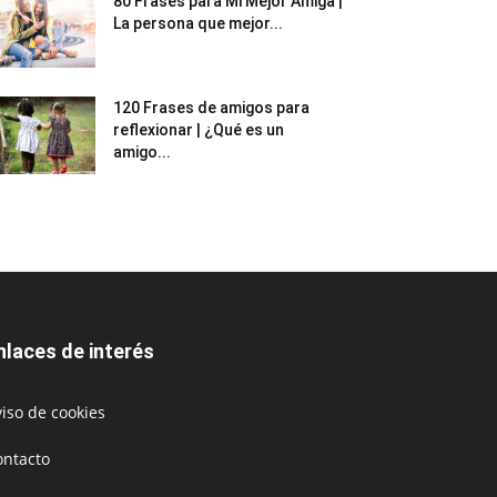
80 Frases para Mi Mejor Amiga |
La persona que mejor...
120 Frases de amigos para
reflexionar | ¿Qué es un
amigo...
nlaces de interés
iso de cookies
ontacto