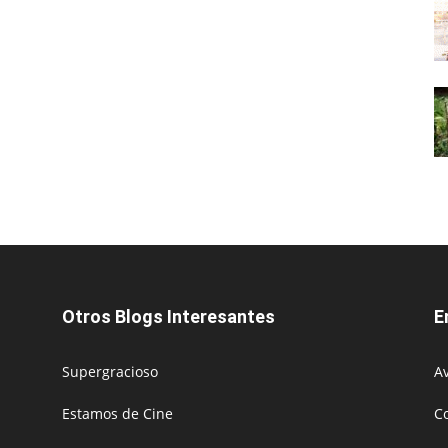
Otros Blogs Interesantes
E
Supergracioso
Av
Estamos de Cine
C