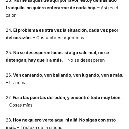
23.
No me saques de aquí por favor, estoy demasiado
tranquilo, no quiero enterarme de nada hoy.
– Así es el
calor
24.
El problema es otra vez la situación, cada vez peor
del corazón.
– Costumbres argentinas
25.
No se desesperen locos, si algo sale mal, no se
detengan, hay que ir a más.
– No se desesperen
26.
Ven cantando, ven bailando, ven jugando, ven a más.
– Ir a más
27.
Fui a las puertas del edén, y encontré todo muy bien.
– Cosas mías
28.
Hoy no quiero verte aquí, ni allá. No sigas con esto
más.
– Tristeza de la ciudad