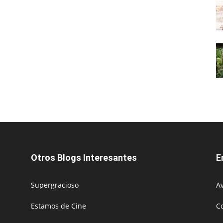
Otros Blogs Interesantes
E
Supergracioso
Av
Estamos de Cine
C