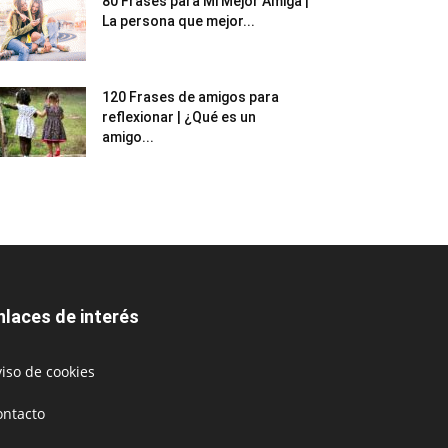
80 Frases para Mi Mejor Amiga |
La persona que mejor...
120 Frases de amigos para
reflexionar | ¿Qué es un
amigo...
nlaces de interés
iso de cookies
ontacto