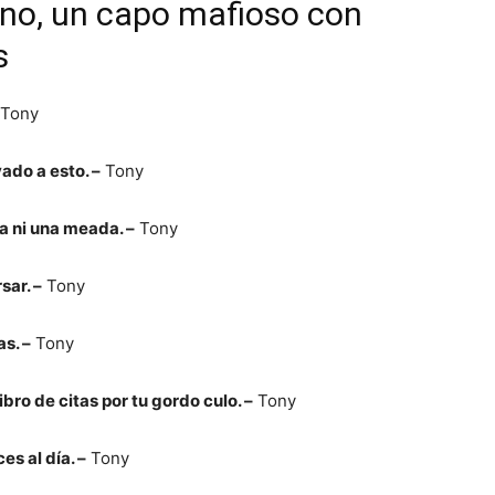
ano, un capo mafioso con
s
Tony
vado a esto. –
Tony
ía ni una meada. –
Tony
sar. –
Tony
s. –
Tony
bro de citas por tu gordo culo. –
Tony
es al día. –
Tony