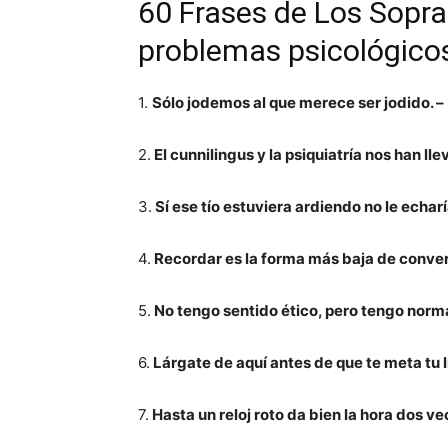
60 Frases de Los Sopr
problemas psicológico
1.
Sólo jodemos al que merece ser jodido. –
2.
El cunnilingus y la psiquiatría nos han lle
3.
Sí ese tío estuviera ardiendo no le echar
4.
Recordar es la forma más baja de conver
5.
No tengo sentido ético, pero tengo norma
6.
Lárgate de aquí antes de que te meta tu li
7.
Hasta un reloj roto da bien la hora dos vec