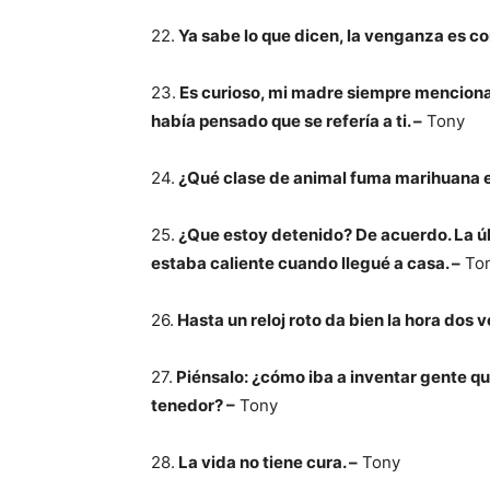
22.
Ya sabe lo que dicen, la venganza es co
23.
Es curioso, mi madre siempre mencionab
había pensado que se refería a ti. –
Tony
24.
¿Qué clase de animal fuma marihuana e
25.
¿Que estoy detenido? De acuerdo. La últ
estaba caliente cuando llegué a casa. –
To
26.
Hasta un reloj roto da bien la hora dos ve
27.
Piénsalo: ¿cómo iba a inventar gente qu
tenedor? –
Tony
28.
La vida no tiene cura. –
Tony