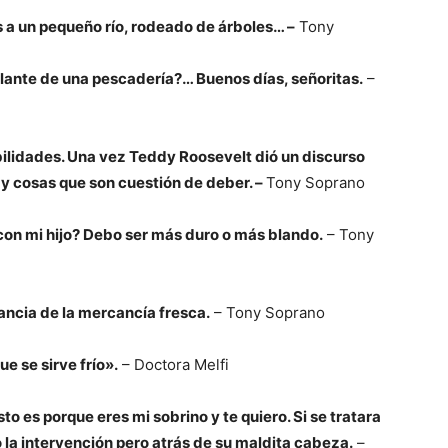
s a un pequeño río, rodeado de árboles… –
Tony
lante de una pescadería?… Buenos días, señoritas.
–
bilidades. Una vez Teddy Roosevelt dió un discurso
ay cosas que son cuestión de deber. –
Tony Soprano
n mi hijo? Debo ser más duro o más blando.
– Tony
ancia de la mercancía fresca.
– Tony Soprano
e se sirve frío».
– Doctora Melfi
sto es porque eres mi sobrino y te quiero. Si se tratara
 la intervención pero atrás de su maldita cabeza.
–