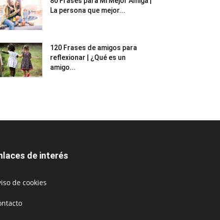
80 Frases para Mi Mejor Amiga |
La persona que mejor...
120 Frases de amigos para
reflexionar | ¿Qué es un
amigo...
nlaces de interés
iso de cookies
ontacto