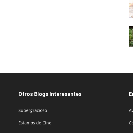
Otros Blogs Interesantes
E
Supergracioso
Av
Estamos de Cine
C