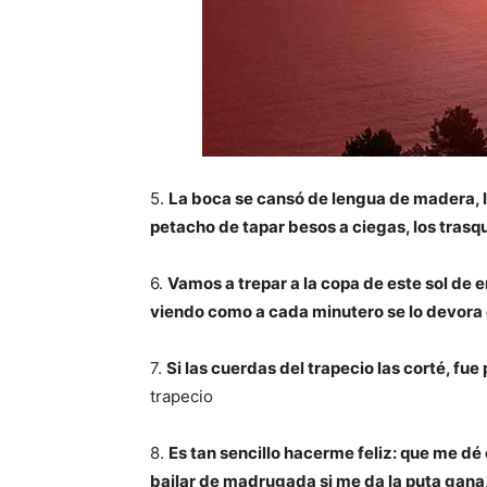
5.
La boca se cansó de lengua de madera, 
petacho de tapar besos a ciegas, los trasqu
6.
Vamos a trepar a la copa de este sol de en
viendo como a cada minutero se lo devora e
7.
Si las cuerdas del trapecio las corté, fue p
trapecio
8.
Es tan sencillo hacerme feliz: que me dé el
bailar de madrugada si me da la puta gana