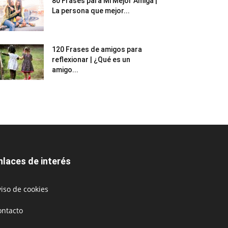
80 Frases para Mi Mejor Amiga |
La persona que mejor...
120 Frases de amigos para
reflexionar | ¿Qué es un
amigo...
nlaces de interés
iso de cookies
ontacto