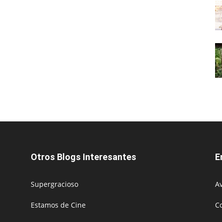
Otros Blogs Interesantes
E
Supergracioso
Av
Estamos de Cine
C