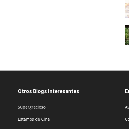
Otros Blogs Interesantes
E
Supergracioso
Av
Estamos de Cine
C