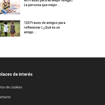
80 Frases para Mi Mejor Amiga |
La persona que mejor...
120 Frases de amigos para
reflexionar | ¿Qué es un
amigo...
nlaces de interés
iso de cookies
ontacto