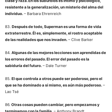
clase y raza. En los suburbios es íntimo y psicológico,
resistente a la generalización, un misterio del alma del
individuo.
– Barbara Ehrenreich
83.
Después de todo, Superman es una forma de vida
extraterrestre. Él es, simplemente, el rostro aceptable
de las realidades que nos invaden.
– Clive Barker
84.
Algunas de las mejores lecciones son aprendidas de
los errores del pasado. El error del pasado es la
sabiduría del futuro.
– Dale Turner
85.
El que controla a otros puede ser poderoso, pero el
que se ha dominado a sí mismo, es aún más poderoso.
–
Lao Tsé
86.
Otras cosas pueden cambiar, pero empezamos y
terminamos con la familia
. – Anthony Brandt