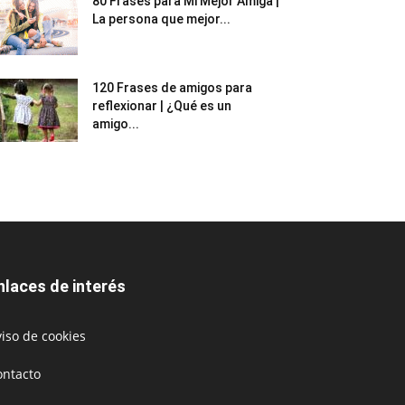
80 Frases para Mi Mejor Amiga |
La persona que mejor...
120 Frases de amigos para
reflexionar | ¿Qué es un
amigo...
nlaces de interés
iso de cookies
ontacto