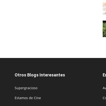
Otros Blogs Interesantes
E
Supergracioso
Av
Estamos de Cine
C