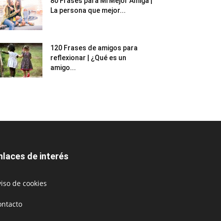
80 Frases para Mi Mejor Amiga |
La persona que mejor...
120 Frases de amigos para
reflexionar | ¿Qué es un
amigo...
nlaces de interés
iso de cookies
ontacto