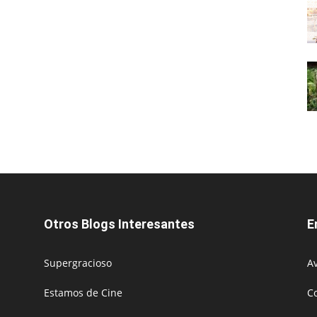
Otros Blogs Interesantes
E
Supergracioso
Av
Estamos de Cine
C