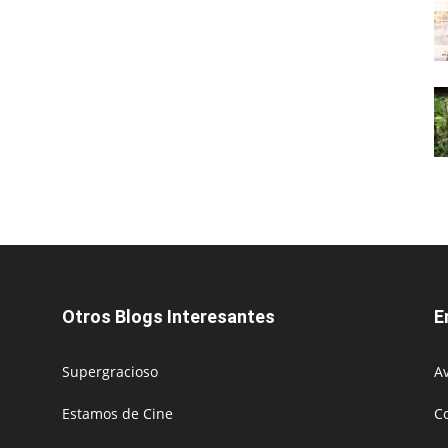
Otros Blogs Interesantes
E
Supergracioso
Av
Estamos de Cine
C