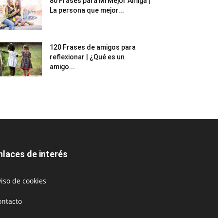
80 Frases para Mi Mejor Amiga |
La persona que mejor...
120 Frases de amigos para
reflexionar | ¿Qué es un
amigo...
nlaces de interés
iso de cookies
ontacto