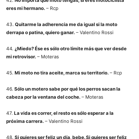
42.
No importa qué moto tengas, si eres motociclista
eres mi hermano.
– Rcp
43.
Quitarme la adherencia me da igual si la moto
derrapa o patina, quiero ganar.
– Valentino Rossi
44.
¿Miedo? Ése es sólo otro límite más que ver desde
mi retrovisor.
– Moteras
45.
Mi moto no tira aceite, marca su territorio.
– Rcp
46.
Sólo un motero sabe por qué los perros sacan la
cabeza por la ventana del coche.
– Moteras
47.
La vida es correr, el resto es sólo esperar a la
próxima carrera.
– Valentino Rossi
48.
Si quieres ser feliz un día, bebe. Si quieres ser feliz