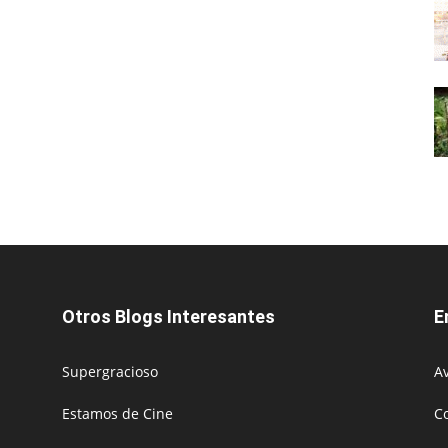
Otros Blogs Interesantes
E
Supergracioso
Av
Estamos de Cine
C