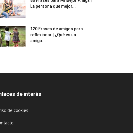
80 Frases para Mi Mejor Amiga |
La persona que mejor...
120 Frases de amigos para
reflexionar | ¿Qué es un
amigo...
nlaces de interés
iso de cookies
ontacto