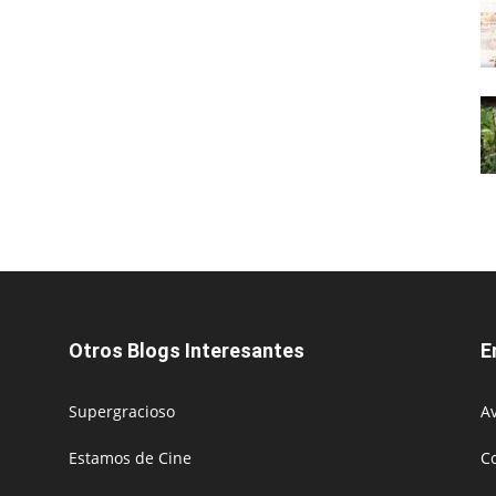
Otros Blogs Interesantes
E
Supergracioso
Av
Estamos de Cine
C