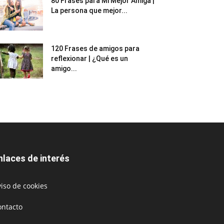
80 Frases para Mi Mejor Amiga |
La persona que mejor...
120 Frases de amigos para
reflexionar | ¿Qué es un
amigo...
nlaces de interés
iso de cookies
ontacto