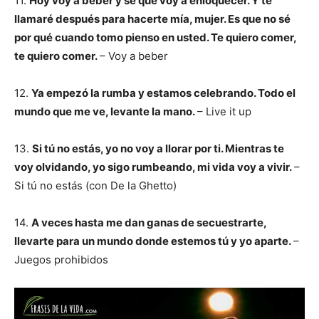
11.
Hoy voy a beber y sé que voy a enloquecer. Y te
llamaré después para hacerte mía, mujer. Es que no sé
por qué cuando tomo pienso en usted. Te quiero comer,
te quiero comer.
– Voy a beber
12.
Ya empezó la rumba y estamos celebrando. Todo el
mundo que me ve, levante la mano.
– Live it up
13.
Si tú no estás, yo no voy a llorar por ti. Mientras te
voy olvidando, yo sigo rumbeando, mi vida voy a vivir.
–
Si tú no estás (con De la Ghetto)
14.
A veces hasta me dan ganas de secuestrarte,
llevarte para un mundo donde estemos tú y yo aparte.
–
Juegos prohibidos