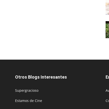
Otros Blogs Interesantes
E
Supergracioso
Av
Estamos de Cine
C