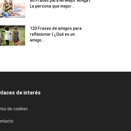
80 Frases para Mi Mejor Amiga |
La persona que mejor...
120 Frases de amigos para
reflexionar | ¿Qué es un
amigo...
nlaces de interés
iso de cookies
ontacto