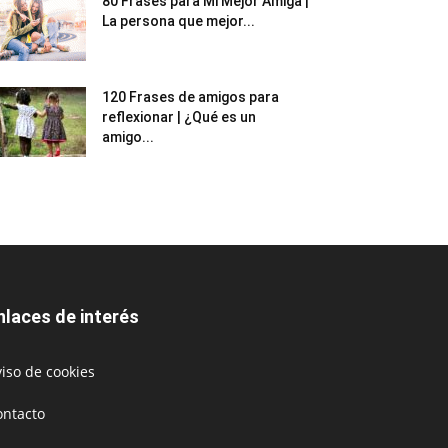
80 Frases para Mi Mejor Amiga |
La persona que mejor...
120 Frases de amigos para
reflexionar | ¿Qué es un
amigo...
nlaces de interés
iso de cookies
ontacto