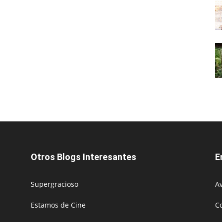
Otros Blogs Interesantes
E
Supergracioso
Av
Estamos de Cine
C