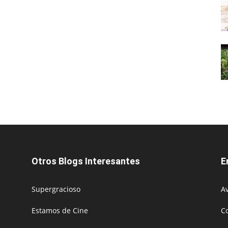
Otros Blogs Interesantes
E
Supergracioso
Av
Estamos de Cine
C