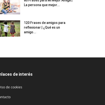
80 Frases para Mi Mejor Amiga |
La persona que mejor...
120 Frases de amigos para
reflexionar | ¿Qué es un
amigo...
nlaces de interés
iso de cookies
ontacto